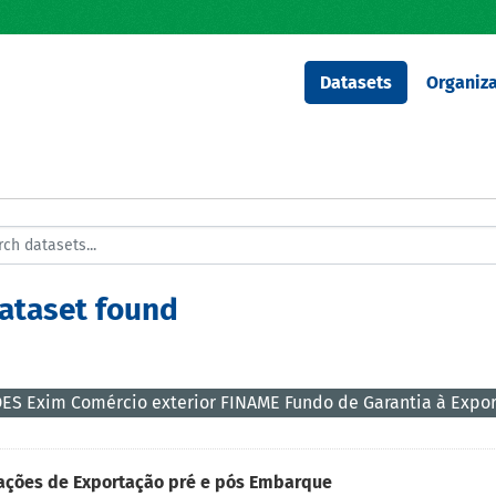
Datasets
Organiza
dataset found
ES Exim Comércio exterior FINAME Fundo de Garantia à Expo
ações de Exportação pré e pós Embarque