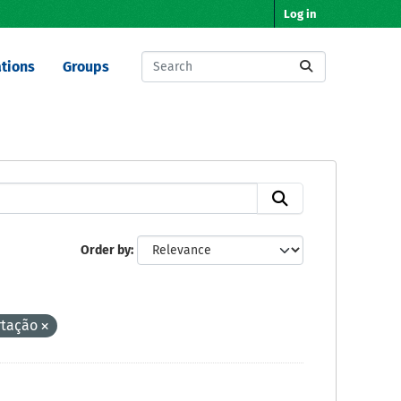
Log in
tions
Groups
Order by
rtação