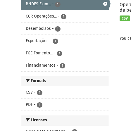
BNDES Exim...
-
Opera
1
de be
CCR Operações...
-
1
CSV
Desembolsos
-
1
You ca
Exportações
-
1
FGE Fomento...
-
1
Financiamentos
-
1
Formats
CSV
-
1
PDF
-
1
Licenses