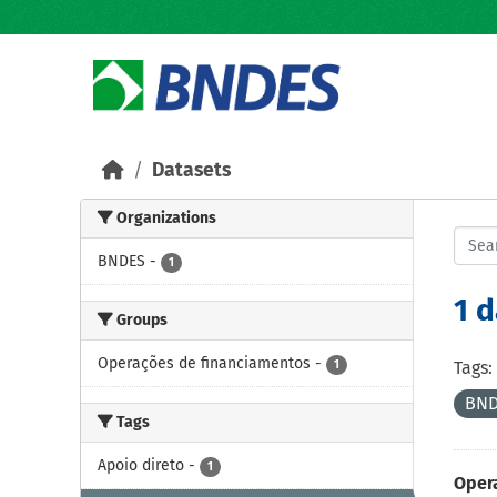
Skip to main content
Datasets
Organizations
BNDES
-
1
1 
Groups
Operações de financiamentos
-
1
Tags:
BND
Tags
Apoio direto
-
1
Oper