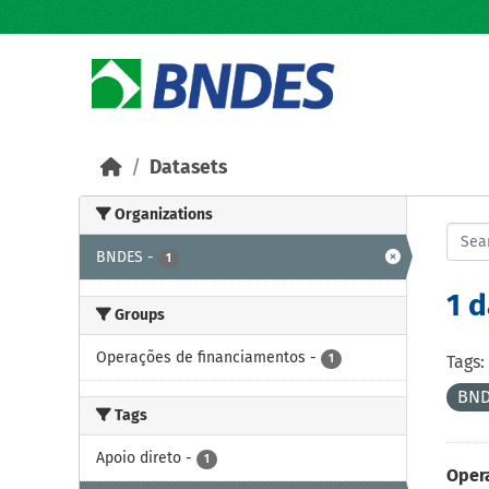
Skip to main content
Datasets
Organizations
BNDES
-
1
1 
Groups
Operações de financiamentos
-
1
Tags:
BND
Tags
Apoio direto
-
1
Oper