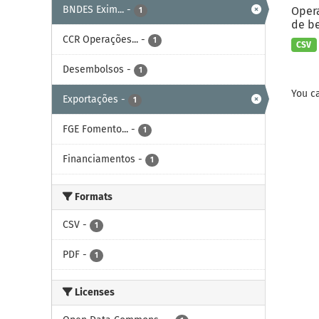
BNDES Exim...
-
Opera
1
de be
CCR Operações...
-
1
CSV
Desembolsos
-
1
You ca
Exportações
-
1
FGE Fomento...
-
1
Financiamentos
-
1
Formats
CSV
-
1
PDF
-
1
Licenses