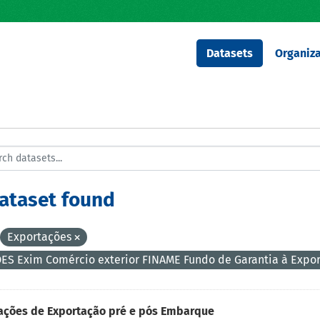
Datasets
Organiza
dataset found
Exportações
ES Exim Comércio exterior FINAME Fundo de Garantia à Expo
ações de Exportação pré e pós Embarque