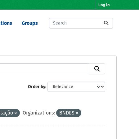
Log in
tions
Groups
Order by
rtação
Organizations:
BNDES