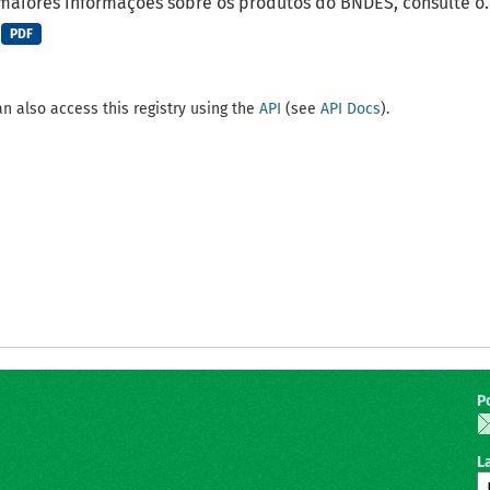
maiores informações sobre os produtos do BNDES, consulte o..
PDF
n also access this registry using the
API
(see
API Docs
).
P
L