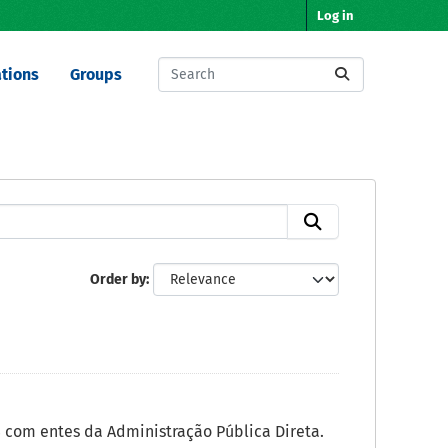
Log in
tions
Groups
Order by
com entes da Administração Pública Direta.