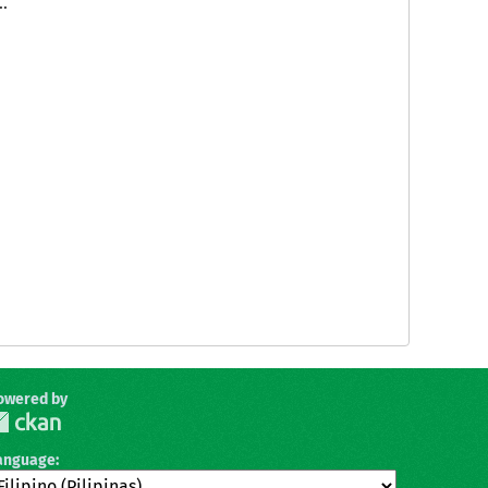
.
owered by
anguage