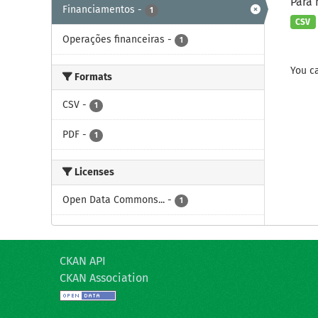
Para 
Financiamentos
-
1
CSV
Operações financeiras
-
1
You ca
Formats
CSV
-
1
PDF
-
1
Licenses
Open Data Commons...
-
1
CKAN API
CKAN Association