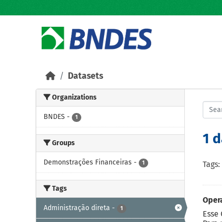
Skip to main content
Datasets
Organizations
BNDES
-
1
1 
Groups
Demonstrações Financeiras
-
1
Tags:
Tags
Opera
Administração direta
-
1
Esse 