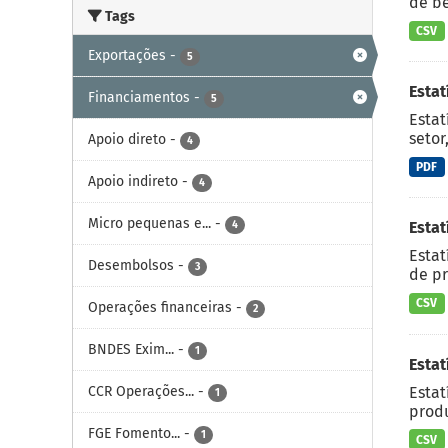
de be
Tags
CSV
Exportações
-
5
Esta
Financiamentos
-
5
Estat
setor
Apoio direto
-
4
PDF
Apoio indireto
-
4
Micro pequenas e...
-
4
Estat
Estat
Desembolsos
-
3
de pr
CSV
Operações financeiras
-
2
BNDES Exim...
-
1
Estat
Estat
CCR Operações...
-
1
produ
FGE Fomento...
-
1
CSV