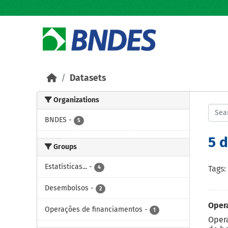
Skip to main content
Datasets
Organizations
BNDES
-
5
5 
Groups
Estatísticas...
-
4
Tags:
Desembolsos
-
2
Oper
Operações de financiamentos
-
1
Opera