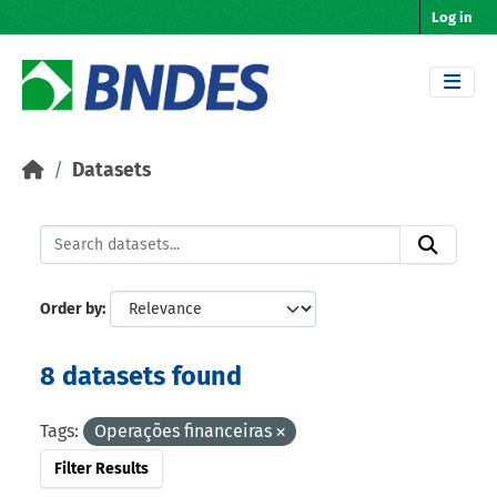
Skip to main content
Log in
Datasets
Order by
8 datasets found
Tags:
Operações financeiras
Filter Results