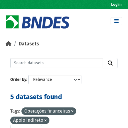
Skip to main content
Log in
Datasets
Order by
5 datasets found
Tags:
Operações financeiras
Apoio indireto