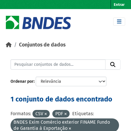
Skip to main content
Entrar
Conjuntos de dados
Ordenar por
1 conjunto de dados encontrado
Formatos:
CSV
PDF
Etiquetas:
BNDES Exim Comércio exterior FINAME Fundo
de Garantia à Exportação