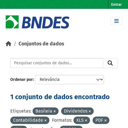
Skip to main content
Entrar
Conjuntos de dados
Ordenar por
1 conjunto de dados encontrado
Etiquetas:
Basileia
Dividendos
Contabilidade
Formatos:
XLS
PDF