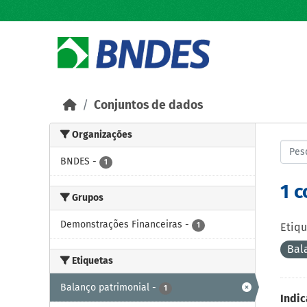
Skip to main content
Conjuntos de dados
Organizações
BNDES
-
1
1 
Grupos
Demonstrações Financeiras
-
1
Etiqu
Bal
Etiquetas
Balanço patrimonial
-
1
Indic