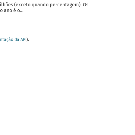
milhões (exceto quando percentagem). Os
 ano é o...
tação da API
).