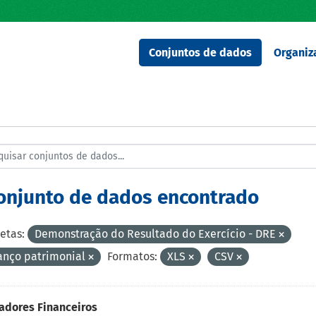
Conjuntos de dados
Organiz
conjunto de dados encontrado
etas:
Demonstração do Resultado do Exercício - DRE
anço patrimonial
Formatos:
XLS
CSV
adores Financeiros