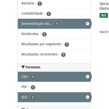
Basileia
-
Série
1
dados
Contabilidade
-
1
XLS
Demonstração do...
-
1
Você 
Dividendos
-
1
Resultados por segmento
-
1
Resultados recorrentes
-
1
Formatos
CSV
-
1
PDF
-
1
XLS
-
1