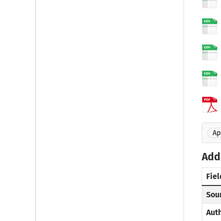
Ap
Addi
Fiel
Sou
Aut