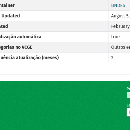
ntainer
BNDES
t Updated
August 5,
ated
February 
alização automática
true
egorias no VCGE
Outros e
quência atualização (meses)
3
P
L