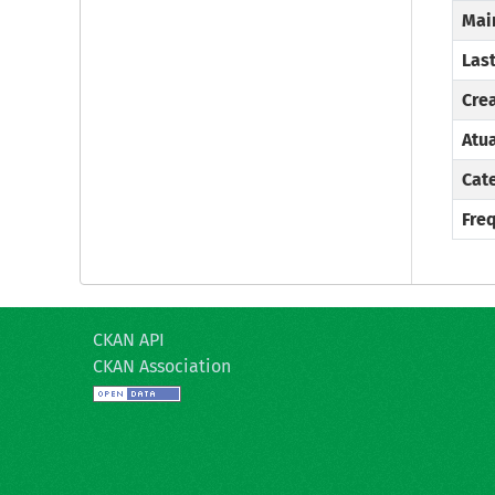
Mai
Las
Cre
Atu
Cat
Fre
CKAN API
CKAN Association