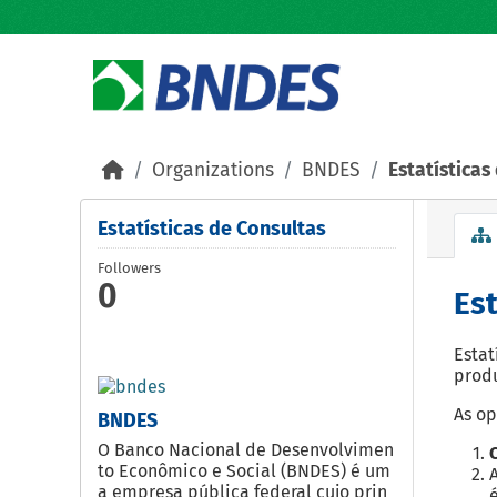
Skip to main content
Organizations
BNDES
Estatísticas
Estatísticas de Consultas
Followers
0
Est
Estat
produ
As op
BNDES
O Banco Nacional de Desenvolvimen
to Econômico e Social (BNDES) é um
a empresa pública federal cujo prin