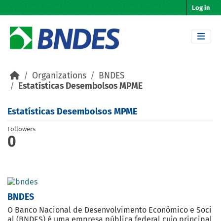
Skip to main content
Log in
Organizations
BNDES
Estatísticas Desembolsos MPME
Estatísticas Desembolsos MPME
Followers
0
BNDES
O Banco Nacional de Desenvolvimento Econômico e Soci
al (BNDES) é uma empresa pública federal cujo principal