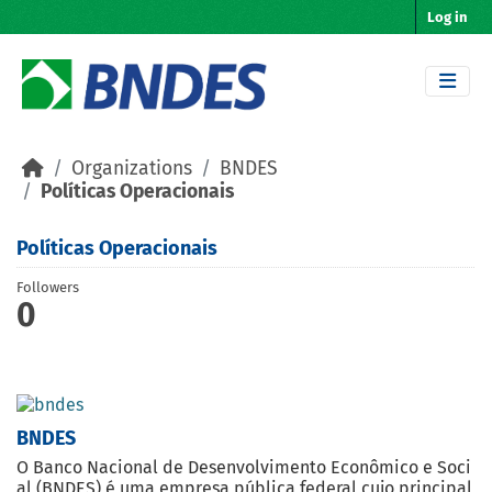
Skip to main content
Log in
Organizations
BNDES
Políticas Operacionais
Políticas Operacionais
Followers
0
BNDES
O Banco Nacional de Desenvolvimento Econômico e Soci
al (BNDES) é uma empresa pública federal cujo principal