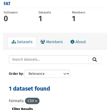
FAT
Followers
Datasets
Members
0
1
1
Datasets
Members
About
Order by
1 dataset found
Formats:
CSV
Filter Results