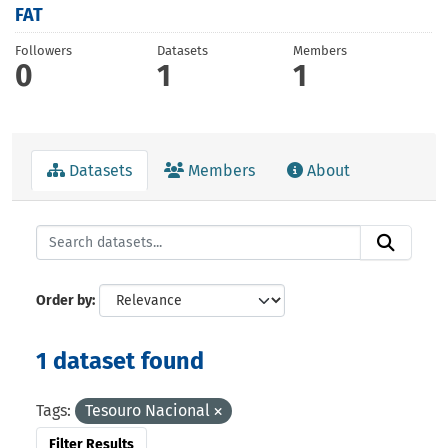
FAT
Followers
Datasets
Members
0
1
1
Datasets
Members
About
Order by
1 dataset found
Tags:
Tesouro Nacional
Filter Results