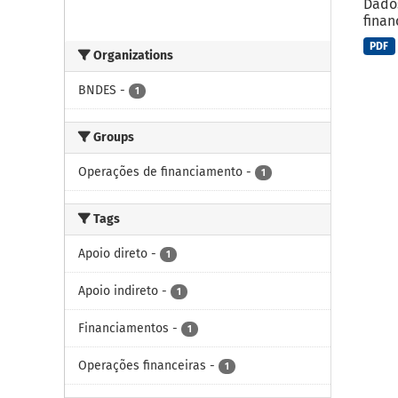
Dados
finan
PDF
Organizations
BNDES
-
1
Groups
Operações de financiamento
-
1
Tags
Apoio direto
-
1
Apoio indireto
-
1
Financiamentos
-
1
Operações financeiras
-
1