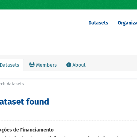
Datasets
Organiza
Datasets
Members
About
dataset found
ações de Financiamento