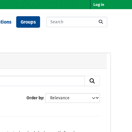
Log in
tions
Groups
Order by