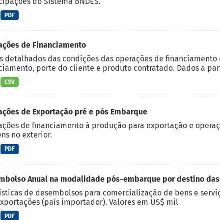
cipações do Sistema BNDES.
PDF
ações de Financiamento
 detalhados das condições das operações de financiamento c
ciamento, porte do cliente e produto contratado. Dados a part
CSV
ações de Exportação pré e pós Embarque
ções de financiamento à produção para exportação e operaç
ns no exterior.
PDF
mbolso Anual na modalidade pós-embarque por destino das
ísticas de desembolsos para comercialização de bens e serviç
xportações (país importador). Valores em US$ mil
PDF