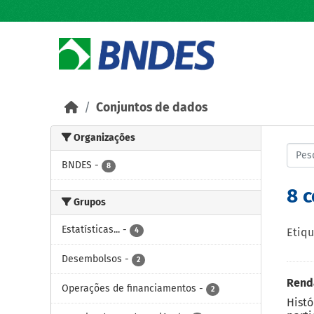
Skip to main content
Conjuntos de dados
Organizações
BNDES
-
8
8 
Grupos
Estatísticas...
-
4
Etiqu
Desembolsos
-
2
Renda
Operações de financiamentos
-
2
Histó