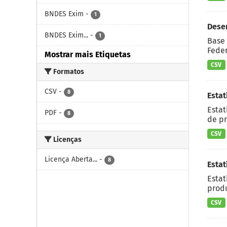
BNDES Exim
-
1
Dese
BNDES Exim...
-
1
Base 
Feder
Mostrar mais Etiquetas
CSV
Formatos
CSV
-
8
Estat
Estat
PDF
-
8
de pr
CSV
Licenças
Licença Aberta...
-
8
Estat
Estat
produ
CSV