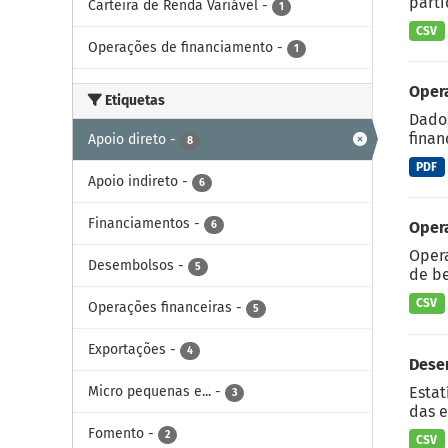
parti
Carteira de Renda Variável
-
1
CSV
Operações de financiamento
-
1
Oper
Etiquetas
Dados
finan
Apoio direto
-
8
PDF
Apoio indireto
-
6
Financiamentos
-
6
Oper
Opera
Desembolsos
-
5
de be
CSV
Operações financeiras
-
5
Exportações
-
4
Dese
Estat
Micro pequenas e...
-
3
das e
Fomento
-
2
CSV