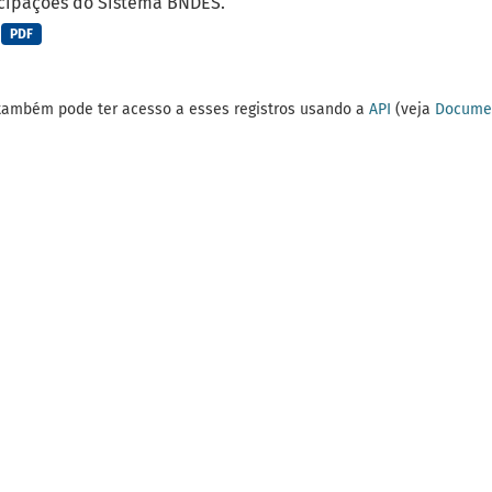
cipações do Sistema BNDES.
PDF
também pode ter acesso a esses registros usando a
API
(veja
Documen