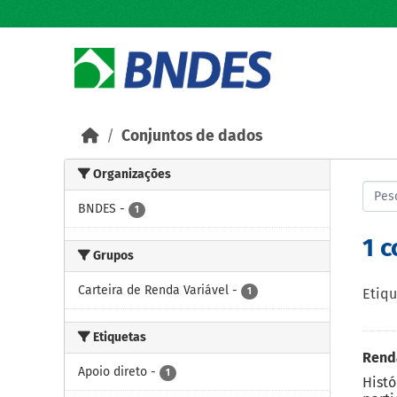
Skip to main content
Conjuntos de dados
Organizações
BNDES
-
1
1 
Grupos
Carteira de Renda Variável
-
1
Etiqu
Etiquetas
Renda
Apoio direto
-
1
Histó