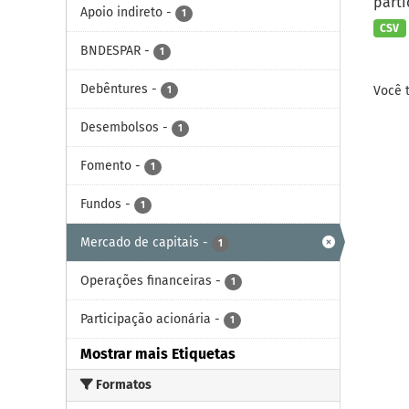
parti
Apoio indireto
-
1
CSV
BNDESPAR
-
1
Debêntures
-
Você 
1
Desembolsos
-
1
Fomento
-
1
Fundos
-
1
Mercado de capitais
-
1
Operações financeiras
-
1
Participação acionária
-
1
Mostrar mais Etiquetas
Formatos