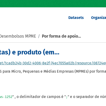
Datasets
Organiza
s Desembolsos MPME
Por forma de apoio...
as) e produto (em...
8e2f-74ec7055a02b/resource/08724e67-3686-43cd-852d-f3b16987abcc/download/desembolsos-mpme-p
 para Micro, Pequenas e Médias Empresas (MPMEs) por forma d
" , o delimitador de campos é "
" e o separador de nú
ws-1252
;