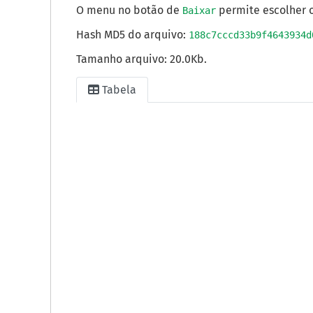
O menu no botão de
permite escolher o
Baixar
Hash MD5 do arquivo:
188c7cccd33b9f4643934d
Tamanho arquivo: 20.0Kb.
Tabela