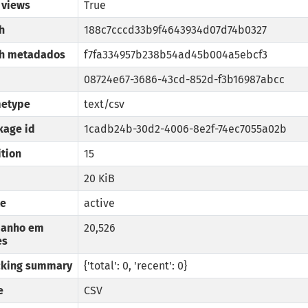
 views
True
h
188c7cccd33b9f4643934d07d74b0327
h metadados
f7fa334957b238b54ad45b004a5ebcf3
08724e67-3686-43cd-852d-f3b16987abcc
etype
text/csv
kage id
1cadb24b-30d2-4006-8e2f-74ec7055a02b
tion
15
20 KiB
te
active
anho em
20,526
es
cking summary
{'total': 0, 'recent': 0}
e
CSV