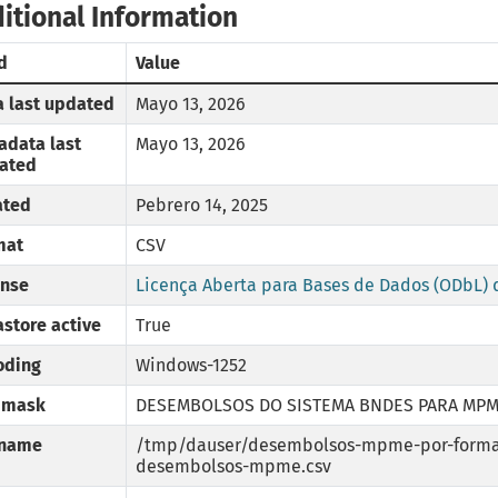
itional Information
d
Value
a last updated
Mayo 13, 2026
adata last
Mayo 13, 2026
ated
ated
Pebrero 14, 2025
mat
CSV
ense
Licença Aberta para Bases de Dados (ODbL
store active
True
oding
Windows-1252
e mask
DESEMBOLSOS DO SISTEMA BNDES PARA MPME
ename
/tmp/dauser/desembolsos-mpme-por-forma-
desembolsos-mpme.csv