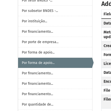
Por setor BNDES -...
Add
Por subsetor BNDES -...
Fiel
Por instituição...
Dat
Por financiamento...
Met
upd
Por porte de empresa...
Cre
Por forma de apoio...
For
Por forma de apoio...
Lic
Data
Por financiamento...
Enc
Por financiamento...
Fil
Por financiamento...
Fil
Por quantidade de...