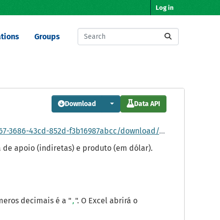
Log in
tions
Groups
Download
Data API
or-forma-de-apoio-indiretas-e-produto-em-dolar-desembolsos-mpme.csv
e apoio (indiretas) e produto (em dólar).
meros decimais é a "
". O Excel abrirá o
,