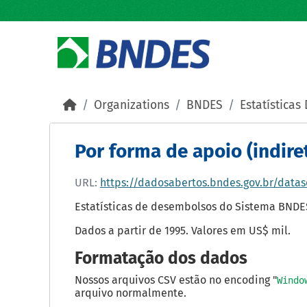
Skip to main content
Organizations
BNDES
Estatística
Por forma de apoio (indiret
URL:
https://dadosabertos.bndes.gov.br/dataset/1cadb24b-30d2-4006-
Estatísticas de desembolsos do Sistema BNDES
Dados a partir de 1995. Valores em US$ mil.
Formatação dos dados
Nossos arquivos CSV estão no encoding "
Windo
arquivo normalmente.