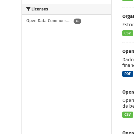
Licenses
Orga
Open Data Commons...
-
46
Estru
CSV
Oper
Dados
finan
PDF
Oper
Opera
de be
CSV
Oper