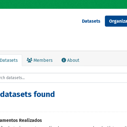
Datasets
Organiza
Datasets
Members
About
 datasets found
namentos Realizados