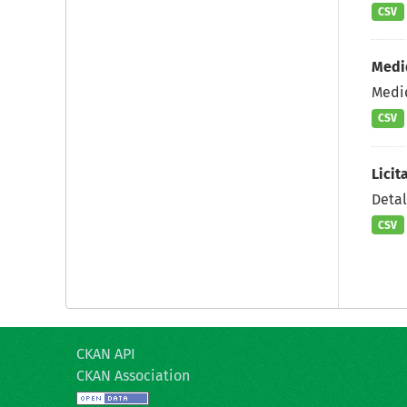
CSV
Medi
Medid
CSV
Licit
Deta
CSV
CKAN API
CKAN Association