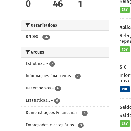
0
46
1
Rela
CSV
Organizations
Aplic
Relaç
BNDES
-
46
repas
CSV
Groups
Estrutura...
-
7
SIC
Infor
Informações financeiras
-
7
aos c
Desembolsos
-
6
PDF
Estatísticas...
-
6
Saldo
Demonstrações Financeiras
-
4
Saldo
CSV
Empregados e estagiários
-
3