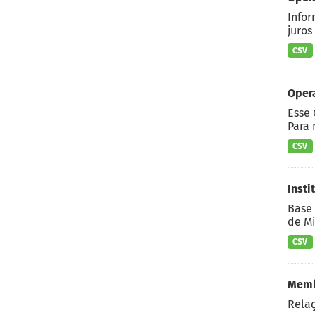
Infor
juros
CSV
Opera
Esse 
Para 
CSV
Insti
Base 
de Mi
CSV
Memb
Rela