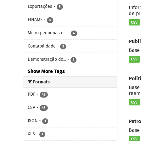
Exportações
-
Infor
5
de pu
FINAME
-
4
CSV
Micro pequenas e...
-
4
Publ
Contabilidade
-
3
Base 
Demonstração do...
-
CSV
3
Show More Tags
Polít
Formats
Base 
reemb
PDF
-
46
CSV
CSV
-
45
JSON
-
Patro
1
Base 
XLS
-
1
CSV