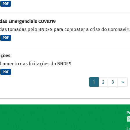
PDF
das Emergenciais COVID19
as tomadas pelo BNDES para combater a crise do Coronavírus
PDF
ações
lhamento das licitações do BNDES
PDF
1
2
3
»
P
L