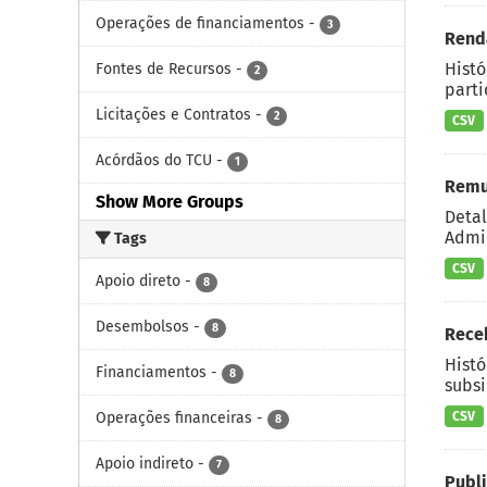
Operações de financiamentos
-
3
Renda
Histó
Fontes de Recursos
-
2
parti
Licitações e Contratos
-
2
CSV
Acórdãos do TCU
-
1
Remu
Show More Groups
Detal
Admin
Tags
CSV
Apoio direto
-
8
Desembolsos
-
8
Rece
Histó
Financiamentos
-
8
subsi
Operações financeiras
-
CSV
8
Apoio indireto
-
7
Publ