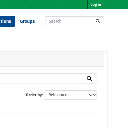
Log in
tions
Groups
Order by