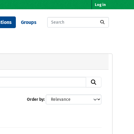
Log in
tions
Groups
Order by