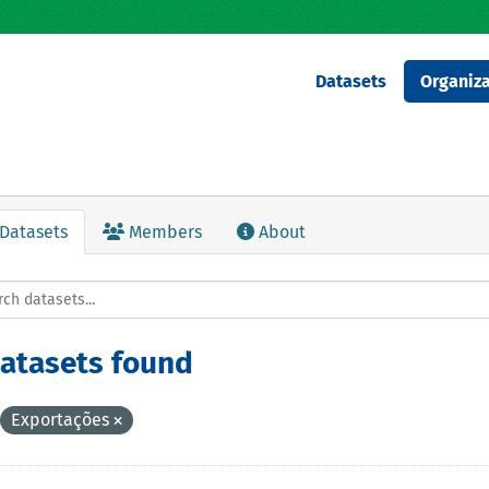
Datasets
Organiza
Datasets
Members
About
datasets found
Exportações