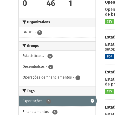
0
46
1
Oper
Opera
de be
CSV
Organizations
BNDES
-
5
Esta
Estat
Groups
setor
Estatísticas...
-
4
PDF
Desembolsos
-
2
Estat
Operações de financiamentos
-
1
Estat
de pr
Tags
CSV
Exportações
-
5
Estat
Financiamentos
-
5
Estat