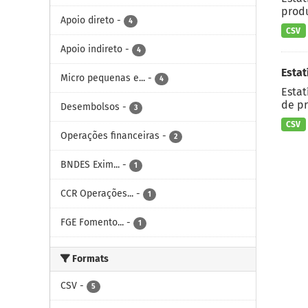
produ
Apoio direto
-
4
CSV
Apoio indireto
-
4
Estat
Micro pequenas e...
-
4
Estat
de pr
Desembolsos
-
3
CSV
Operações financeiras
-
2
BNDES Exim...
-
1
CCR Operações...
-
1
FGE Fomento...
-
1
Formats
CSV
-
5