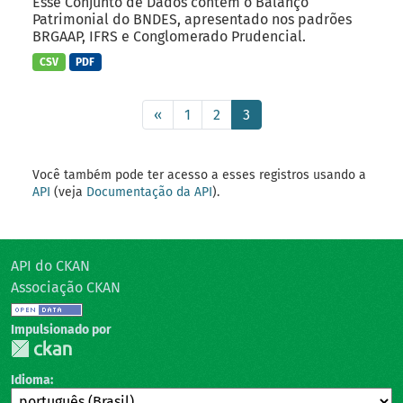
Esse Conjunto de Dados contém o Balanço
Patrimonial do BNDES, apresentado nos padrões
BRGAAP, IFRS e Conglomerado Prudencial.
CSV
PDF
«
1
2
3
Você também pode ter acesso a esses registros usando a
API
(veja
Documentação da API
).
API do CKAN
Associação CKAN
Impulsionado por
Idioma