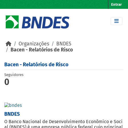
Skip to main content
Entrar
Organizações
BNDES
Bacen - Relatórios de Risco
Bacen - Relatórios de Risco
Seguidores
0
BNDES
O Banco Nacional de Desenvolvimento Econômico e Soci
al (BNDES) é uma empresa pública federal cujo principal