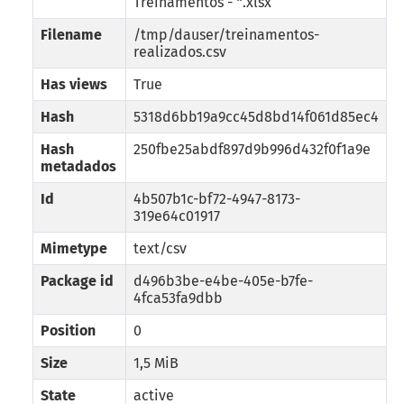
Treinamentos - *.xlsx
Filename
/tmp/dauser/treinamentos-
realizados.csv
Has views
True
Hash
5318d6bb19a9cc45d8bd14f061d85ec4
Hash
250fbe25abdf897d9b996d432f0f1a9e
metadados
Id
4b507b1c-bf72-4947-8173-
319e64c01917
Mimetype
text/csv
Package id
d496b3be-e4be-405e-b7fe-
4fca53fa9dbb
Position
0
Size
1,5 MiB
State
active