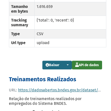
Tamanho
1.616.659
em bytes
Tracking
{'total': 0, 'recent': 0}
summary
Type
CSV
Url type
upload
Baixar
API de dados
Treinamentos Realizados
URL:
https://dadosabertos.bndes.gov.br/dataset/d496b3be-e4be-405e-b7fe-4fca53fa9dbb/resource/4b507b1c-bf72-4947-8173-319e64c01917/download/treinamentos-realizados.csv
Relação de treinamentos realizados por
empregados do Sistema BNDES.