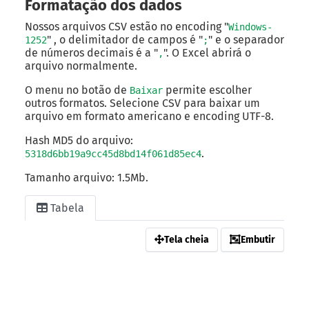
Formatação dos dados
Nossos arquivos CSV estão no encoding "
Windows-
" , o delimitador de campos é "
" e o separador
1252
;
de números decimais é a "
". O Excel abrirá o
,
arquivo normalmente.
O menu no botão de
permite escolher
Baixar
outros formatos. Selecione CSV para baixar um
arquivo em formato americano e encoding UTF-8.
Hash MD5 do arquivo:
.
5318d6bb19a9cc45d8bd14f061d85ec4
Tamanho arquivo: 1.5Mb.
Tabela
Tela cheia
Embutir