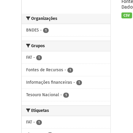
Fonte
Dados
CSV
Organizações
BNDES
-
1
Grupos
FAT
-
1
Fontes de Recursos
-
1
Informações financeiras
-
1
Tesouro Nacional
-
1
Etiquetas
FAT
-
1