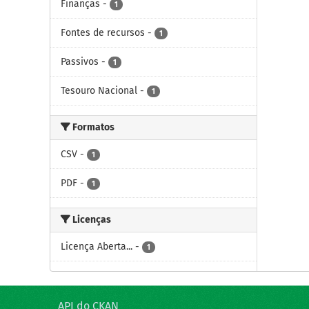
Finanças
-
1
Fontes de recursos
-
1
Passivos
-
1
Tesouro Nacional
-
1
Formatos
CSV
-
1
PDF
-
1
Licenças
Licença Aberta...
-
1
API do CKAN