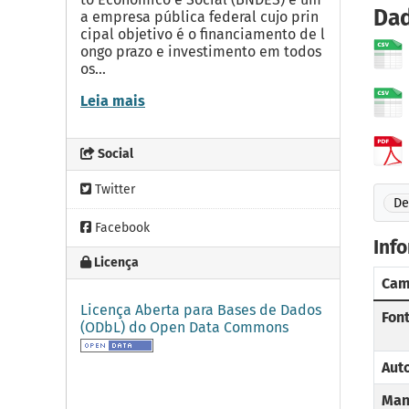
Dad
a empresa pública federal cujo prin
cipal objetivo é o financiamento de l
ongo prazo e investimento em todos
os...
Leia mais
Social
Twitter
De
Facebook
Inf
Licença
Ca
Licença Aberta para Bases de Dados
Fon
(ODbL) do Open Data Commons
Aut
Man