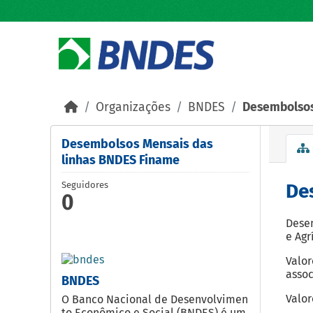
Skip to main content
Organizações
BNDES
Desembolsos
Desembolsos Mensais das
linhas BNDES Finame
Seguidores
De
0
Desem
e Agr
Valor
assoc
BNDES
Valor
O Banco Nacional de Desenvolvimen
to Econômico e Social (BNDES) é um