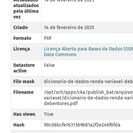
atualizados
pela última
vez
Criado
14 de fevereiro de 2025
Formato
PDF
Licença
Licença Aberta para Bases de Dados (OD
Data Commons
Datastore
False
active
File mask
dicionario-de-dados-renda-variavel-deb
Filename
/opt/sch/apps/cka/publish_bat/arquivo
variavel/dicionario-de-dados-renda-vari
debentures.pdf
Has views
True
Hash
90c08bcfe1631369681a2f2e246f6fda