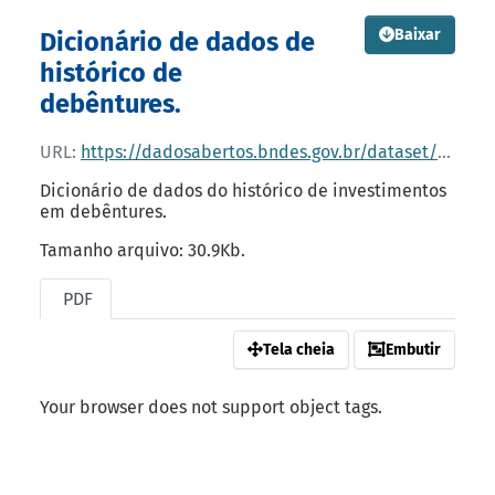
Baixar
Dicionário de dados de
histórico de
debêntures.
URL:
https://dadosabertos.bndes.gov.br/dataset/0f87a724-3025-4e2d-a707-ea4d5cfeb9a5/resource/840fffd8-24aa-4e3e-874b-e5d437393749/download/dicionario-de-dados-renda-variavel-debentures.pdf
Dicionário de dados do histórico de investimentos
em debêntures.
Tamanho arquivo: 30.9Kb.
PDF
Tela cheia
Embutir
Your browser does not support object tags.