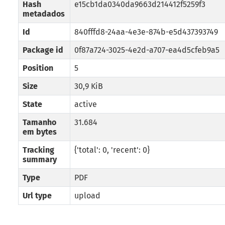
Hash
e15cb1da0340da9663d214412f5259f3
metadados
Id
840fffd8-24aa-4e3e-874b-e5d437393749
Package id
0f87a724-3025-4e2d-a707-ea4d5cfeb9a5
Position
5
Size
30,9 KiB
State
active
Tamanho
31.684
em bytes
Tracking
{'total': 0, 'recent': 0}
summary
Type
PDF
Url type
upload