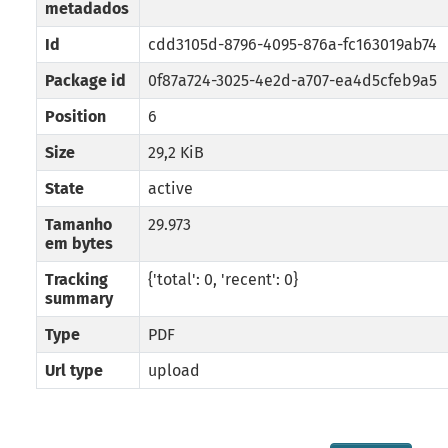
metadados
Id
cdd3105d-8796-4095-876a-fc163019ab74
Package id
0f87a724-3025-4e2d-a707-ea4d5cfeb9a5
Position
6
Size
29,2 KiB
State
active
Tamanho
29.973
em bytes
Tracking
{'total': 0, 'recent': 0}
summary
Type
PDF
Url type
upload