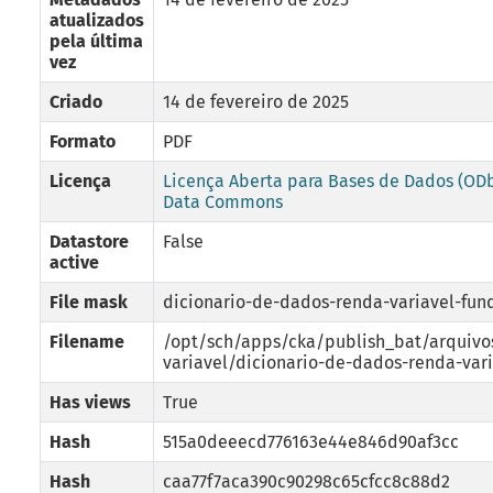
atualizados
pela última
vez
Criado
14 de fevereiro de 2025
Formato
PDF
Licença
Licença Aberta para Bases de Dados (OD
Data Commons
Datastore
False
active
File mask
dicionario-de-dados-renda-variavel-fun
Filename
/opt/sch/apps/cka/publish_bat/arquivo
variavel/dicionario-de-dados-renda-vari
Has views
True
Hash
515a0deeecd776163e44e846d90af3cc
Hash
caa77f7aca390c90298c65cfcc8c88d2