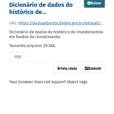
Baixar
Dicionário de dados do
histórico de...
URL:
https://dadosabertos.bndes.gov.br/dataset/0f87a724-3025-4e2d-a707-ea4d5cfeb9a5/resource/cdd3105d-8796-4095-876a-fc163019ab74/download/dicionario-de-dados-renda-variavel-fundos.pdf
Dicionário de dados do histórico de investimentos
em fundos de investimento.
Tamanho arquivo: 29.3Kb.
PDF
Tela cheia
Embutir
Your browser does not support object tags.