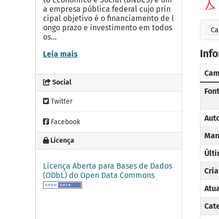
a empresa pública federal cujo prin
cipal objetivo é o financiamento de l
ongo prazo e investimento em todos
Ca
os...
Inf
Leia mais
Ca
Social
Fon
Twitter
Aut
Facebook
Man
Licença
Últ
Licença Aberta para Bases de Dados
Cri
(ODbL) do Open Data Commons
Atu
Cat