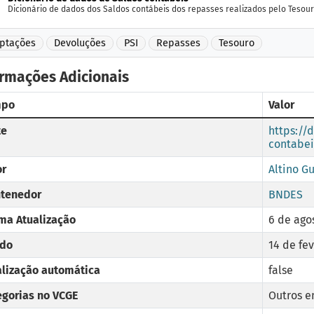
Dicionário de dados dos Saldos contábeis dos repasses realizados pelo Tesouro
ptações
Devoluções
PSI
Repasses
Tesouro
ormações Adicionais
mpo
Valor
te
https://
contabei
or
Altino G
tenedor
BNDES
ima Atualização
6 de ago
ado
14 de fev
alização automática
false
egorias no VCGE
Outros e