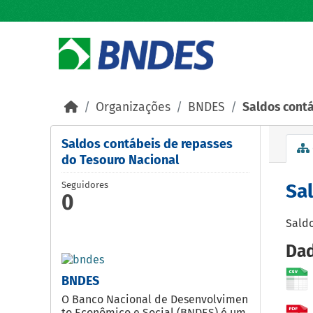
Skip to main content
Organizações
BNDES
Saldos contá
Saldos contábeis de repasses
do Tesouro Nacional
Seguidores
Sa
0
Saldo
Dad
BNDES
O Banco Nacional de Desenvolvimen
to Econômico e Social (BNDES) é um