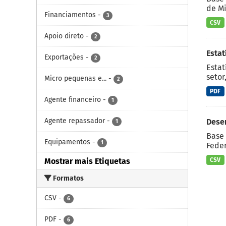
de Mi
Financiamentos
-
3
CSV
Apoio direto
-
2
Esta
Exportações
-
2
Estat
setor
Micro pequenas e...
-
2
PDF
Agente financeiro
-
1
Agente repassador
-
Dese
1
Base 
Equipamentos
-
1
Feder
CSV
Mostrar mais Etiquetas
Formatos
CSV
-
6
PDF
-
6