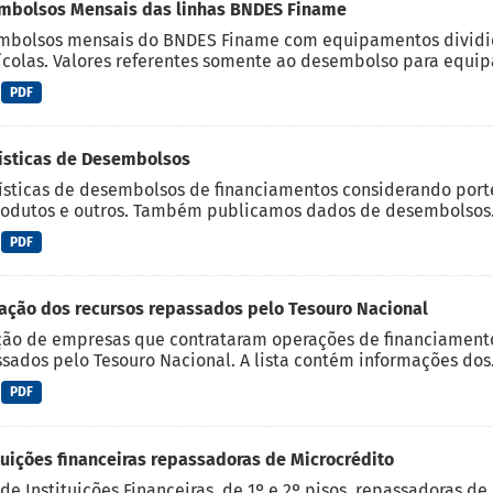
mbolsos Mensais das linhas BNDES Finame
bolsos mensais do BNDES Finame com equipamentos dividido
ícolas. Valores referentes somente ao desembolso para equip
PDF
ísticas de Desembolsos
ísticas de desembolsos de financiamentos considerando porte d
odutos e outros. Também publicamos dados de desembolsos.
PDF
ação dos recursos repassados pelo Tesouro Nacional
ão de empresas que contrataram operações de financiamento
sados pelo Tesouro Nacional. A lista contém informações dos.
PDF
tuições financeiras repassadoras de Microcrédito
de Instituições Financeiras, de 1º e 2º pisos, repassadoras d