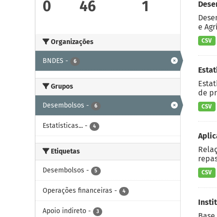
0
46
1
Dese
Desem
e Agr
CSV
Organizações
BNDES
-
6
Estat
Estat
Grupos
de pr
Desembolsos
-
6
CSV
Estatísticas...
-
4
Aplic
Relaç
Etiquetas
repas
Desembolsos
-
5
CSV
Operações financeiras
-
4
Insti
Apoio indireto
-
3
Base 