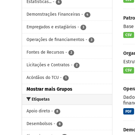
Estatísticas...
-
6
Demonstrações Financeiras
-
4
Patro
Base 
Empregados e estagiários
-
3
CSV
Operações de financiamentos
-
3
Fontes de Recursos
-
Orga
2
Estru
Licitações e Contratos
-
2
CSV
Acórdãos do TCU
-
1
Oper
Mostrar mais Grupos
Dados
Etiquetas
finan
Apoio direto
-
PDF
8
Desembolsos
-
8
Demo