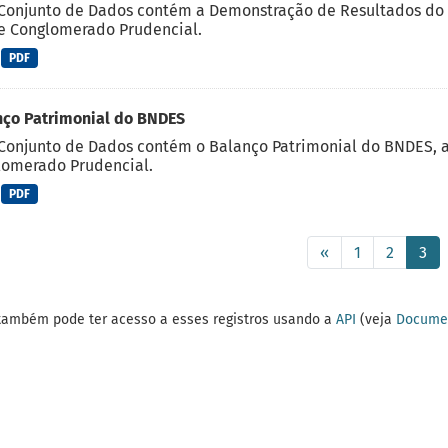
 Conjunto de Dados contém a Demonstração de Resultados do
e Conglomerado Prudencial.
PDF
nço Patrimonial do BNDES
Conjunto de Dados contém o Balanço Patrimonial do BNDES, 
lomerado Prudencial.
PDF
«
1
2
3
também pode ter acesso a esses registros usando a
API
(veja
Documen