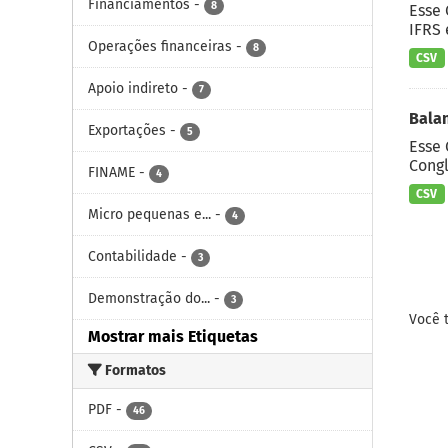
Financiamentos
-
8
Esse
IFRS 
Operações financeiras
-
8
CSV
Apoio indireto
-
7
Bala
Exportações
-
5
Esse 
Cong
FINAME
-
4
CSV
Micro pequenas e...
-
4
Contabilidade
-
3
Demonstração do...
-
3
Você 
Mostrar mais Etiquetas
Formatos
PDF
-
46