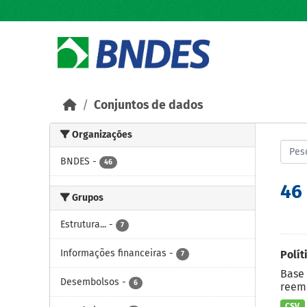
Skip to main content
Conjuntos de dados
Organizações
BNDES
-
46
46
Grupos
Estrutura...
-
7
Informações financeiras
-
Polít
7
Base 
Desembolsos
-
6
reemb
CSV